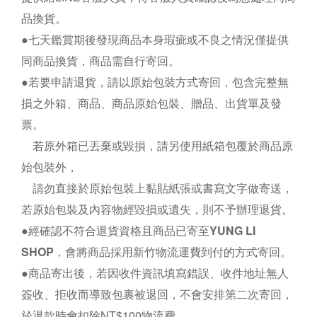
品換貨。
●七天鑑賞期後發現商品本身瑕疵或不良之情況僅提供
同商品換貨
，商品需自行寄回。
●若要申請
退貨，請以原始包裝方式寄回，包含完整無
損之外箱、商品
、商品原始包裝、贈品
、出貨單及發
票。
若原外箱已丟棄或毀損，
請另使用紙箱包覆於商品原
始包裝外，
請勿直接於原始包裝上黏貼紙張或書寫文字做寄送，
若原始包裝及內容物經毀損或遺失，則不予辦理退貨。
●經確認不符合退貨資格且商品已寄至
YUNG LI
SHOP
，
會將商品採用新竹物流運費到付的方式寄回
。
●
商品寄出後，若因收件資訊填寫錯誤、收件地址無人
簽收、拒收而導致包裹被退回，不會安排第二次寄回，
於退款時會扣除NT$100物流費。