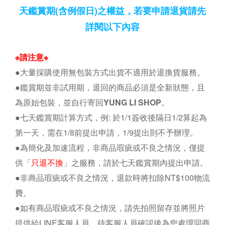
天鑑賞期(含例假日)之權益
，
若要申請退貨請先
詳閱以下內容
※
請注意
※
●大量採購使用無包裝方式出貨不適用於退換貨服務。
●鑑賞期並非試用期，退回的商品必須是全新狀態，且
為原始包裝，並自行寄回
YUNG LI SHOP
。
●七天鑑賞期計算方式，例
:
於
1/1
簽收後隔日
1/2
算起為
第一天，需在
1/8
前提出申請，1/9提出則不予辦理。
●為簡化及加速流程，非商品瑕疵或不良之情況，僅提
供「
只退不換
」之服務，請於七天鑑賞期內提出申請。
●
非商品瑕疵或不良之情況，退款時將扣除NT$100物流
費。
●如有
商品瑕疵或不良之情況，請先拍照留存並將照片
提供給LINE客服人員，待客服人員確認後為您處理同商