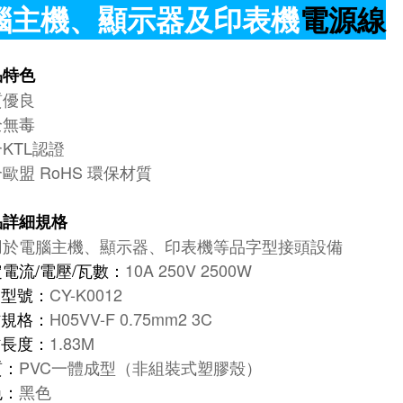
腦主機、顯示器及印表機
電源線
品特色
質優良
全無毒
KTL認證
歐盟 RoHS 環保材質
品詳細規格
用於電腦主機、顯示器、印表機等品字型接頭設備
電流/電壓/瓦數：
10A 250V 2500W
品型號：
CY-K0012
材規格：
H05VV-F 0.75mm2 3C
材長度：
1.83M
質：
PVC一體成型（非組裝式塑膠殼）
色：
黑色