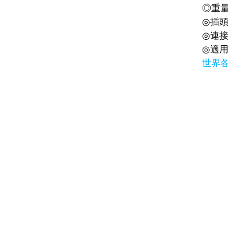
◎重
◎插
◎連
◎適
世界