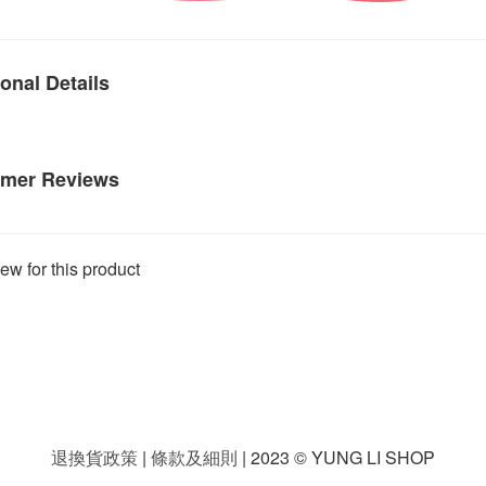
onal Details
mer Reviews
ew for this product
退換貨政策
|
條款及細則
| 2023 © YUNG LI SHOP