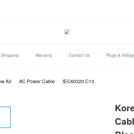
Shopping
Warranty
Contact Us
Plugs & Voltag
ew All
AC Power Cable
IEC60320 C13
Kore
Cabl
E