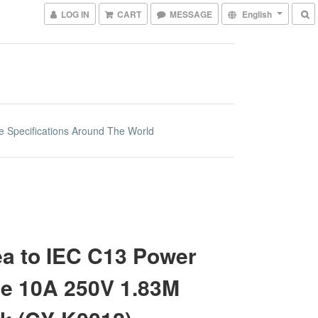
LOG IN
CART
MESSAGE
English
e Specifications Around The World
a to IEC C13 Power
e 10A 250V 1.83M