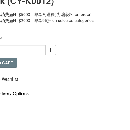
k (CY-K0012)
費滿NT$5000，即享免運費(快遞除外) on order
滿NT$2000，即享95折 on selected categories
Y
O CART
 Wishlist
livery Options