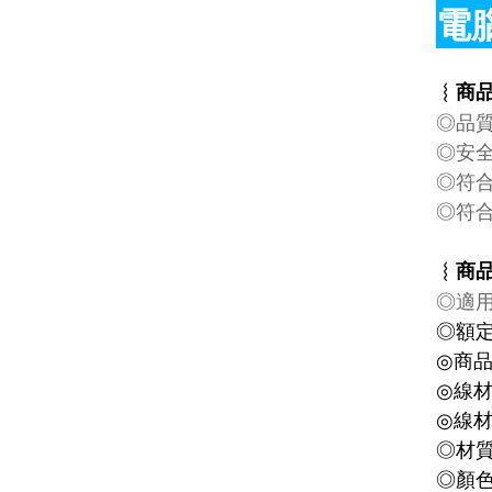
電
︴
商
◎品
◎安
◎符合
◎符合
︴
商
◎適
◎額定
◎商
◎線
◎線
◎材
◎顏