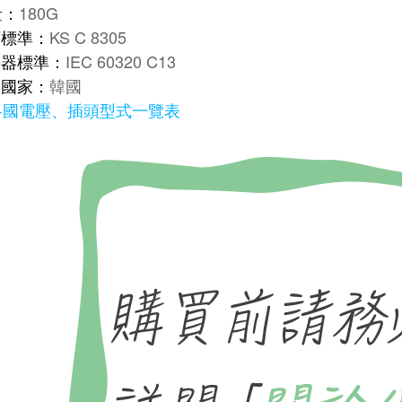
量：
180G
頭標準：
KS C 8305
接器標準：
IEC 60320 C13
用國家：
韓國
各國電壓、插頭型式一覽表