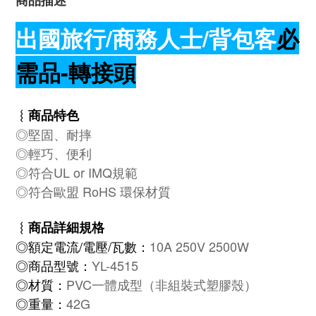
商品描述
出國旅行/商務人士/背包客
必
需品-轉接頭
︴商品特色
◎堅固、耐摔
◎輕巧、便利
◎符合UL or IMQ規範
◎符合歐盟 RoHS 環保材質
︴
商品詳細規格
◎額定電流/電壓/瓦數：
10A 250V 2500W
◎商品型號：
YL-4515
◎材質：
PVC一體成型（非組裝式塑膠殼）
◎重量：
42G