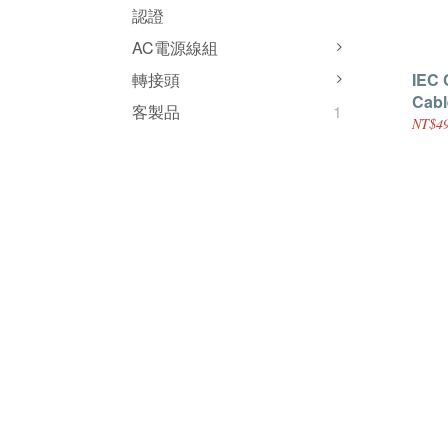
認證
AC電源線組
IEC 
轉接頭
Cabl
客製品
1
Blac
NT$4