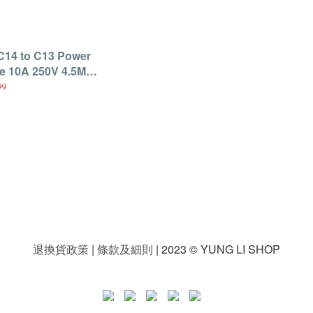
C14 to C13 Power
e 10A 250V 4.5M
k (CY-V2079)
99
退換貨政策
|
條款及細則
| 2023 © YUNG LI SHOP